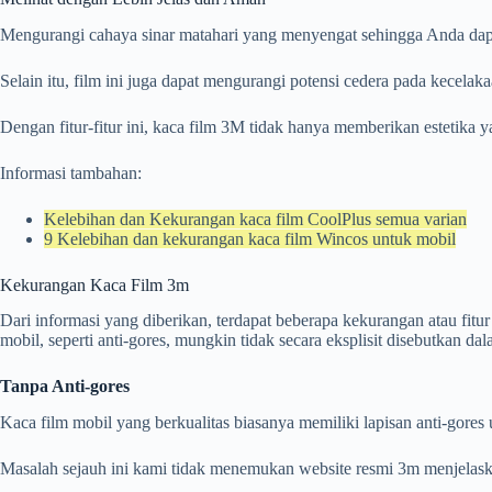
Mengurangi cahaya sinar matahari yang menyengat sehingga Anda dapat
Selain itu, film ini juga dapat mengurangi potensi cedera pada kecela
Dengan fitur-fitur ini, kaca film 3M tidak hanya memberikan esteti
Informasi tambahan:
Kelebihan dan Kekurangan kaca film CoolPlus semua varian
9 Kelebihan dan kekurangan kaca film Wincos untuk mobil
Kekurangan Kaca Film 3m
Dari informasi yang diberikan, terdapat beberapa kekurangan atau fitu
mobil, seperti anti-gores, mungkin tidak secara eksplisit disebutkan d
Tanpa Anti-gores
Kaca film mobil yang berkualitas biasanya memiliki lapisan anti-gores 
Masalah sejauh ini kami tidak menemukan website resmi 3m menjelaskan 