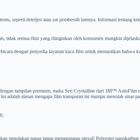
entu, seperti deterjen atau zat pembersih lainnya. Informasi tentang k
tidak semua fitur yang diinginkan oleh konsumen mungkin dijelaskan s
erbicara dengan penyedia layanan kaca film untuk memastikan bahwa k
 dengan tampilan premium, maka Seri Crystalline dari 3M™ AutoFilm men
k ini adalah alasan mengapa film transparan ini mampu menolak sinar p
0.
kan penolakan panas tanpa mengganggu sinyal! Polyester nanokarbon r