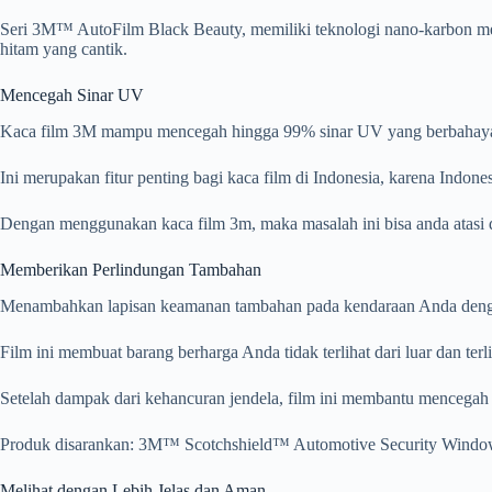
Seri 3M™ AutoFilm Black Beauty, memiliki teknologi nano-karbon me
hitam yang cantik.
Mencegah Sinar UV
Kaca film 3M mampu mencegah hingga 99% sinar UV yang berbahaya, 
Ini merupakan fitur penting bagi kaca film di Indonesia, karena Indo
Dengan menggunakan kaca film 3m, maka masalah ini bisa anda atasi
Memberikan Perlindungan Tambahan
Menambahkan lapisan keamanan tambahan pada kendaraan Anda den
Film ini membuat barang berharga Anda tidak terlihat dari luar dan te
Setelah dampak dari kehancuran jendela, film ini membantu mencega
Produk disarankan: 3M™ Scotchshield™ Automotive Security Windo
Melihat dengan Lebih Jelas dan Aman