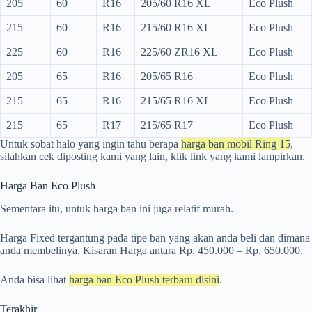
205
60
R16
205/60 R16 XL
Eco Plush
215
60
R16
215/60 R16 XL
Eco Plush
225
60
R16
225/60 ZR16 XL
Eco Plush
205
65
R16
205/65 R16
Eco Plush
215
65
R16
215/65 R16 XL
Eco Plush
215
65
R17
215/65 R17
Eco Plush
Untuk sobat halo yang ingin tahu berapa
harga ban mobil Ring 15
,
silahkan cek diposting kami yang lain, klik link yang kami lampirkan.
Harga Ban Eco Plush
Sementara itu, untuk harga ban ini juga relatif murah.
Harga Fixed tergantung pada tipe ban yang akan anda beli dan dimana
anda membelinya. Kisaran Harga antara Rp. 450.000 – Rp. 650.000.
Anda bisa lihat
harga ban Eco Plush terbaru disini
.
Terakhir