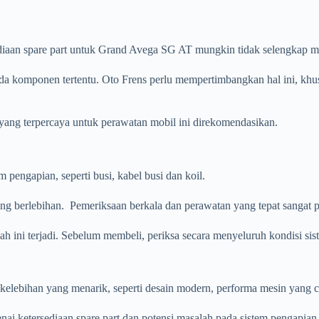
iaan spare part untuk Grand Avega SG AT mungkin tidak selengkap mo
pada komponen tertentu. Oto Frens perlu mempertimbangkan hal ini, kh
ang terpercaya untuk perawatan mobil ini direkomendasikan.
engapian, seperti busi, kabel busi dan koil.
ang berlebihan. Pemeriksaan berkala dan perawatan yang tepat sangat 
ah ini terjadi. Sebelum membeli, periksa secara menyeluruh kondisi 
bihan yang menarik, seperti desain modern, performa mesin yang cuk
i ketersediaan spare part dan potensi masalah pada sistem pengapian