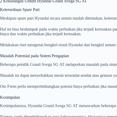
2 Kekurangan Umum Hyundai Grand Avega SG AT
Ketersediaan Spare Part
Meskipun spare part Hyundai secara umum mudah ditemukan, ketersed
Hal ini bisa berdampak pada waktu perbaikan jika terjadi kerusakan 
biaya dan waktu perbaikan jika terjadi kerusakan.
Melakukan riset mengenai bengkel resmi Hyundai dan bengkel umum y
Masalah Potensial pada Sistem Pengapian
Beberapa pemilik Grand Avega SG AT melaporkan masalah pada sistem p
Masalah ini dapat menyebabkan mesin tersendat-sendat atau getaran y
Oto Frens perlu mempertimbangkan potensi biaya perbaikan jika masal
Kesimpulan
Kesimpulannya, Hyundai Grand Avega SG AT menawarkan beberapa kele
Namun, perlu dipertimbangkan juga kekurangannya, khususnya mengena