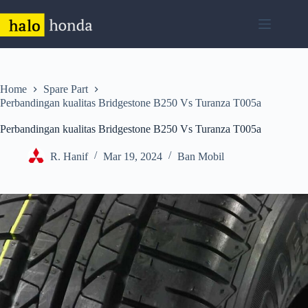
Skip
to
content
Home
Spare Part
Perbandingan kualitas Bridgestone B250 Vs Turanza T005a
Perbandingan kualitas Bridgestone B250 Vs Turanza T005a
R. Hanif
Mar 19, 2024
Ban Mobil