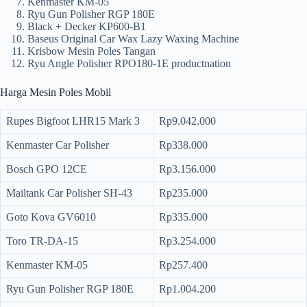
Kenmaster KM-05
Ryu Gun Polisher RGP 180E
Black + Decker KP600-B1
Baseus Original Car Wax Lazy Waxing Machine
Krisbow Mesin Poles Tangan
Ryu Angle Polisher RPO180-1E productnation
Harga Mesin Poles Mobil
Rupes Bigfoot LHR15 Mark 3
Rp9.042.000
Kenmaster Car Polisher
Rp338.000
Bosch GPO 12CE
Rp3.156.000
Mailtank Car Polisher SH-43
Rp235.000
Goto Kova GV6010
Rp335.000
Toro TR-DA-15
Rp3.254.000
Kenmaster KM-05
Rp257.400
Ryu Gun Polisher RGP 180E
Rp1.004.200