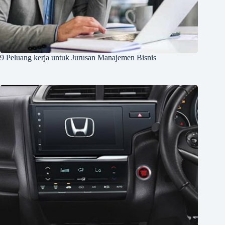
9 Peluang kerja untuk Jurusan Manajemen Bisnis