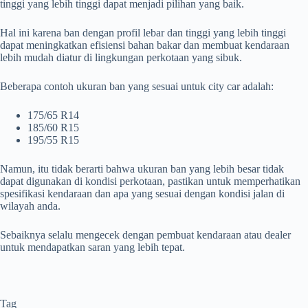
tinggi yang lebih tinggi dapat menjadi pilihan yang baik.
Hal ini karena ban dengan profil lebar dan tinggi yang lebih tinggi
dapat meningkatkan efisiensi bahan bakar dan membuat kendaraan
lebih mudah diatur di lingkungan perkotaan yang sibuk.
Beberapa contoh ukuran ban yang sesuai untuk city car adalah:
175/65 R14
185/60 R15
195/55 R15
Namun, itu tidak berarti bahwa ukuran ban yang lebih besar tidak
dapat digunakan di kondisi perkotaan, pastikan untuk memperhatikan
spesifikasi kendaraan dan apa yang sesuai dengan kondisi jalan di
wilayah anda.
Sebaiknya selalu mengecek dengan pembuat kendaraan atau dealer
untuk mendapatkan saran yang lebih tepat.
Tag