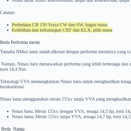
Nmax lama: Kunci konvensional, tanpa fitur konektivitas, tanpa
Catatan:
Perbedaan CB 150 Verza CW dan SW, bagus mana
Kelebihan dan kekurangan CRF dan KLX, pilih mana
Beda Performa mesin
Yamaha NMax lama sudah dikenal dengan performa mesinnya yang cuk
Namun, Nmax baru menawarkan performa yang lebih bertenaga dan efi
torsi 14,4 Nm.
Teknologi VVA memungkinkan Nmax baru untuk menghasilkan tenaga op
berakselerasi.
Nmax lama menggunakan mesin 155cc tanpa VVA yang menghasilkan te
Nmax baru: Mesin 155cc dengan VVA, tenaga 14,5 hp, torsi 14,4
Nmax lama: Mesin 155cc tanpa VVA, tenaga 14,7 hp, torsi 14,
Beda Harga