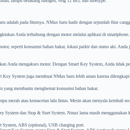
isah, lampu belakang halogen, velg 12 inci, ban tubetype.
aru adalah pada fiturnya. NMax baru hadir dengan sejumlah fitur can
kinkan Anda terhubung dengan motor melalui aplikasi di smartphone.
 seperti konsumsi bahan bakar, lokasi parkir dan status aki. Anda ju
an Anda mengakses motor. Dengan Smart Key System, Anda tidak pe
 Key System juga membuat NMax baru lebih aman karena dilengkapi d
stem yang membantu menghemat konsumsi bahan bakar.
lampu merah atau kemacetan lalu lintas. Mesin akan menyala kembali se
y System dan Stop & Start System. Nmax lama masih menggunakan kunc
 System, ABS (optional), USB charging port.