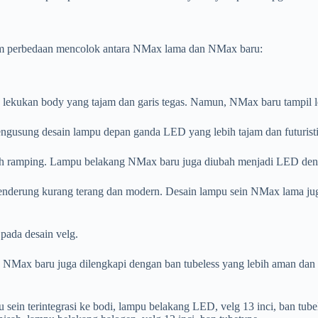
um perbedaan mencolok antara NMax lama dan NMax baru:
ekukan body yang tajam dan garis tegas. Namun, NMax baru tampil le
ngusung desain lampu depan ganda LED yang lebih tajam dan futuristi
bih ramping. Lampu belakang NMax baru juga diubah menjadi LED deng
rung kurang terang dan modern. Desain lampu sein NMax lama juga 
ada desain velg.
lg NMax baru juga dilengkapi dengan ban tubeless yang lebih aman da
ein terintegrasi ke bodi, lampu belakang LED, velg 13 inci, ban tubel