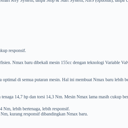
 Smart Key System, tanpa Stop & Start System, ABS (optional), tanpa 
up responsif.
sien. Nmax baru dibekali mesin 155cc dengan teknologi Variable Va
timal di semua putaran mesin. Hal ini membuat Nmax baru lebih bert
naga 14,7 hp dan torsi 14,3 Nm. Mesin Nmax lama masih cukup berte
 Nm, lebih bertenaga, lebih responsif.
3 Nm, kurang responsif dibandingkan Nmax baru.